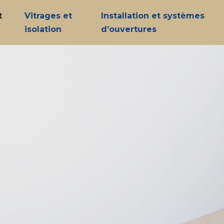
t
Vitrages et
Installation et systèmes
isolation
d’ouvertures