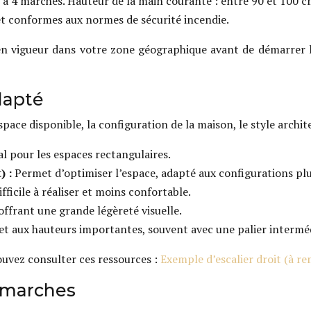
 à 4 marches. Hauteur de la main courante : entre 90 et 100
 et conformes aux normes de sécurité incendie.
 en vigueur dans votre zone géographique avant de démarrer 
adapté
space disponible, la configuration de la maison, le style archi
l pour les espaces rectangulaires.
) :
Permet d’optimiser l’espace, adapté aux configurations pl
ifficile à réaliser et moins confortable.
ffrant une grande légèreté visuelle.
t aux hauteurs importantes, souvent avec une palier interméd
pouvez consulter ces ressources :
Exemple d’escalier droit (à r
 marches