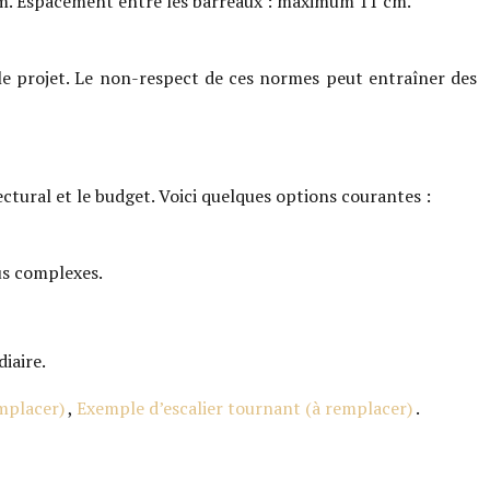
 cm. Espacement entre les barreaux : maximum 11 cm.
le projet. Le non-respect de ces normes peut entraîner des
tectural et le budget. Voici quelques options courantes :
us complexes.
iaire.
emplacer)
,
Exemple d’escalier tournant (à remplacer)
.