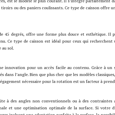
rés, est le modèle le plus courant. Il s’intègre parfaitement 
iroirs ou des paniers coulissants. Ce type de caisson offre u
de 45 degrés, offre une forme plus douce et esthétique. Il 
tenu. Ce type de caisson est idéal pour ceux qui recherchent 
 au sol.
une innovation pour un accès facile au contenu. Grâce à un
s dans l’angle. Bien que plus cher que les modèles classiques,
e dégagement nécessaire pour la rotation est un facteur à pren
te à des angles non conventionnels ou à des contraintes arc
ale et une optimisation optimale de la surface. Si votre d
tages incluent une adaptation parfaite à la surface, la possibil