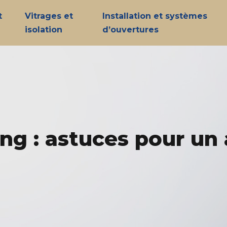
t
Vitrages et
Installation et systèmes
isolation
d’ouvertures
ing : astuces pour 