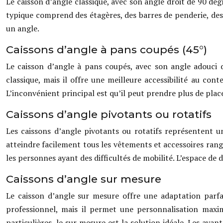
Le caisson d’angle classique, avec son angle droit de 90 deg
typique comprend des étagères, des barres de penderie, des t
un angle.
Caissons d’angle à pans coupés (45°)
Le caisson d’angle à pans coupés, avec son angle adouci 
classique, mais il offre une meilleure accessibilité au con
L’inconvénient principal est qu’il peut prendre plus de place
Caissons d’angle pivotants ou rotatifs
Les caissons d’angle pivotants ou rotatifs représentent 
atteindre facilement tous les vêtements et accessoires rangé
les personnes ayant des difficultés de mobilité. L’espace d
Caissons d’angle sur mesure
Le caisson d’angle sur mesure offre une adaptation parfai
professionnel, mais il permet une personnalisation maxim
particulières, le sur mesure est la solution idéale. Les avan