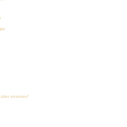
?
que
alier sécurisée?